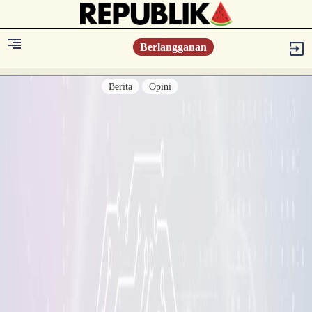
Berlangganan
Berita
Opini
Berita
Islam Digest
Hikmah
Opini
Konsultasi Syariah
Resonansi