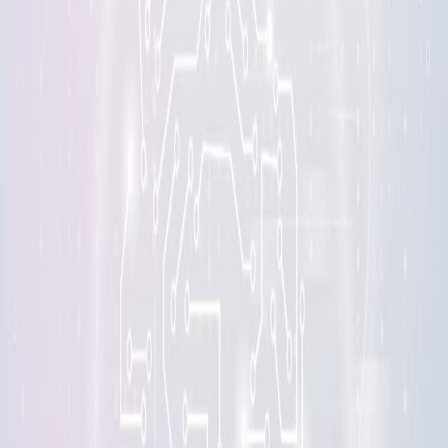
Sejarah
Lensa
Iqtishodia
Sastra
Literasi Umat