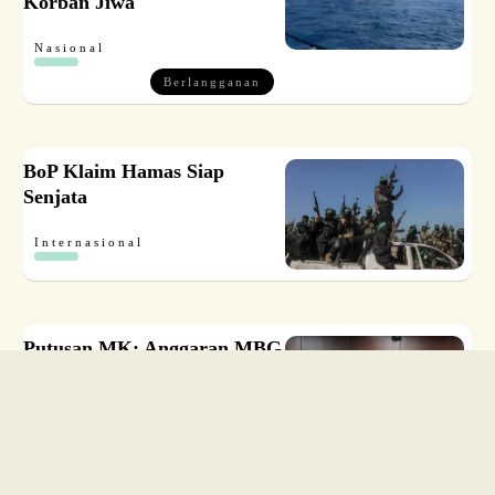
Korban Jiwa
Nasional
Berlangganan
BoP Klaim Hamas Siap
Senjata
Internasional
Putusan MK: Anggaran MBG
Harus Dipisahkan dari
Anggaran Pendidikan
Nasional
Berlangganan