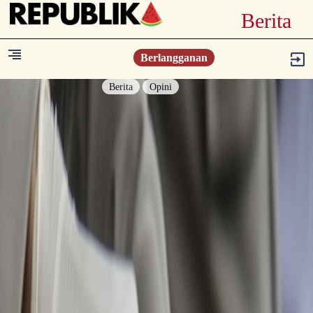
Berita
Berlangganan
Berita
Opini
Berita
Islam Digest
Hikmah
Opini
Konsultasi Syariah
Resonansi