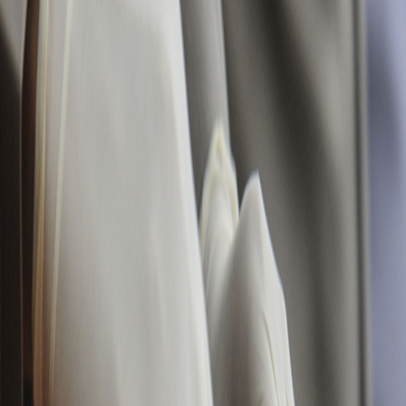
Sejarah
Lensa
Iqtishodia
Sastra
Literasi Umat