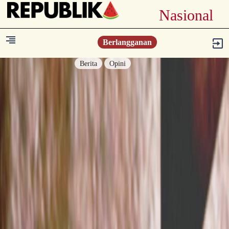
Nasional
Berlangganan
Berita
Opini
Berita
Islam Digest
Hikmah
Opini
Konsultasi Syariah
Resonansi