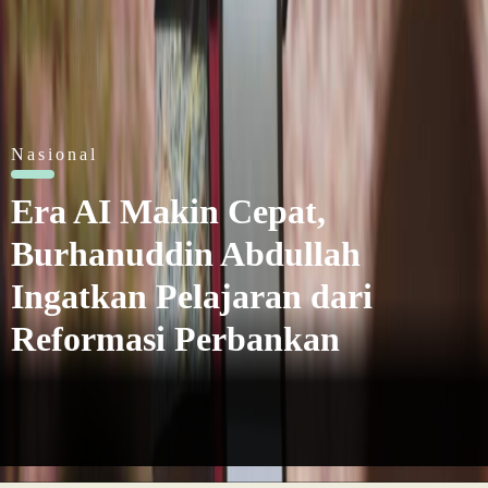
Nasional
Berlangganan
Teka-teki Ratusan Senjata
Api di Sekolah Swasta
Jaksel