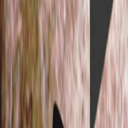
Sejarah
Lensa
Iqtishodia
Sastra
Literasi Umat