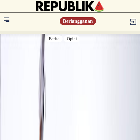
Berlangganan
Berita
Opini
Berita
Islam Digest
Hikmah
Opini
Konsultasi Syariah
Resonansi