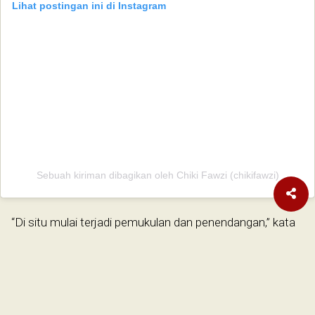
Lihat postingan ini di Instagram
Sebuah kiriman dibagikan oleh Chiki Fawzi (chikifawzi)
“Di situ mulai terjadi pemukulan dan penendangan,” kata
Andre sambil memperagakan kekerasan yang
dialaminya.
Andre mengaku menyaksikan kondisi Thoudy yang