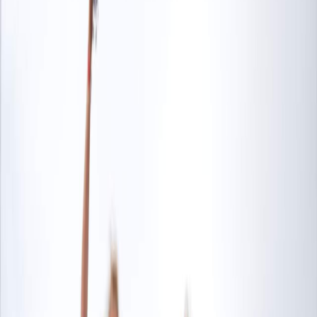
Sejarah
Lensa
Iqtishodia
Sastra
Literasi Umat