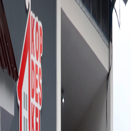
Sejarah
Lensa
Iqtishodia
Sastra
Literasi Umat