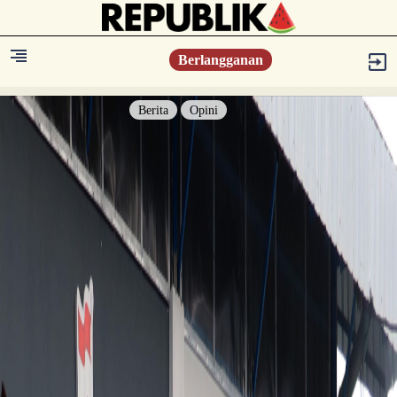
Berlangganan
Berita
Opini
Berita
Islam Digest
Hikmah
Opini
Konsultasi Syariah
Resonansi