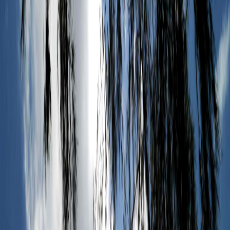
Sejarah
Lensa
Iqtishodia
Sastra
Literasi Umat