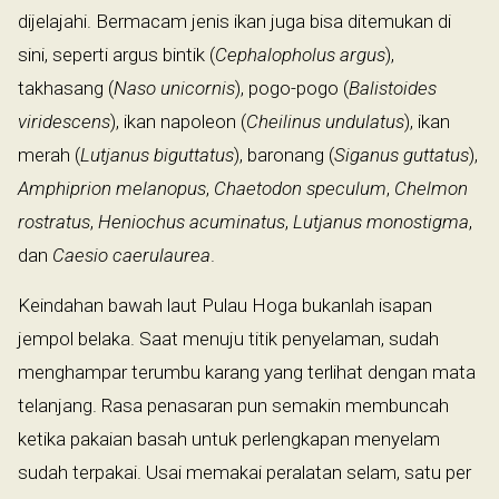
dijelajahi. Bermacam jenis ikan juga bisa ditemukan di
sini, seperti argus bintik (
Cephalopholus argus
),
takhasang (
Naso unicornis
), pogo-pogo (
Balistoides
viridescens
), ikan napoleon (
Cheilinus undulatus
), ikan
merah (
Lutjanus biguttatus
), baronang (
Siganus guttatus
),
Amphiprion melanopus
,
Chaetodon speculum
,
Chelmon
rostratus
,
Heniochus acuminatus
,
Lutjanus monostigma
,
dan
Caesio caerulaurea
.
Keindahan bawah laut Pulau Hoga bukanlah isapan
jempol belaka. Saat menuju titik penyelaman, sudah
menghampar terumbu karang yang terlihat dengan mata
telanjang. Rasa penasaran pun semakin membuncah
ketika pakaian basah untuk perlengkapan menyelam
sudah terpakai. Usai memakai peralatan selam, satu per