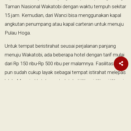
Taman Nasional Wakatobi dengan waktu tempuh sekitar
15 jam. Kemudian, dari Wanci bisa menggunakan kapal
angkutan penumpang atau kapal carteran untuk menuju
Pulau Hoga.
Untuk tempat beristirahat seusai perjalanan panjang
menuju Wakatobi, ada beberapa hotel dengan tarif mulai
dari Rp 150 ribu-Rp 500 ribu per malamnya. Fasilitasnya
pun sudah cukup layak sebagai tempat istirahat melepas
lelah. Menuju Hotel yang terletak di Wanci, Wangi-Wangi
tidaklah lama. Dari Bandara Matahora diperlukan waktu
satu jam menuju hotel di Wanci dengan mobil sewaan.
Sedangkan, kalau dari pelabuhan yang berada di Wanci
tidak diperlukan waktu lama menuju hotel terdekat.
Meski pulau kecil, Wangi-Wangi juga memiliki resor yang