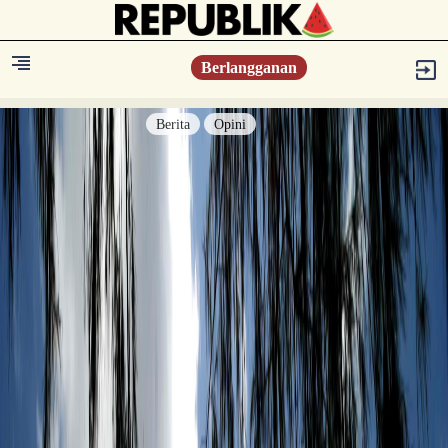
Berlangganan
Berita
Opini
Berita
Islam Digest
Hikmah
Opini
Konsultasi Syariah
Resonansi