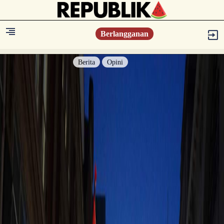
Berlangganan
Berita
Opini
Berita
Islam Digest
Hikmah
Opini
Konsultasi Syariah
Resonansi