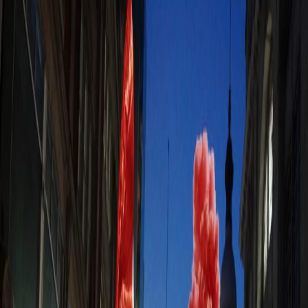
Sejarah
Lensa
Iqtishodia
Sastra
Literasi Umat