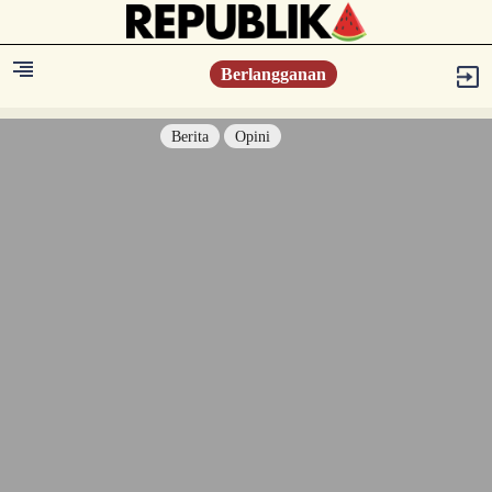
Berlangganan
Berita
Opini
Berita
Islam Digest
Hikmah
Opini
Konsultasi Syariah
Resonansi