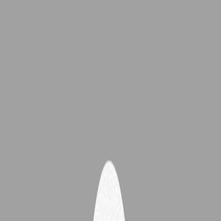
Sejarah
Lensa
Iqtishodia
Sastra
Literasi Umat