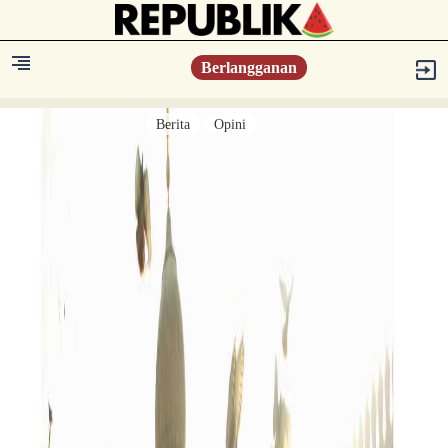
Berlangganan
Berita
Opini
Berita
Islam Digest
Hikmah
Opini
Konsultasi Syariah
Resonansi