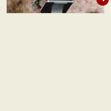
Sastra
Hujan Teralhir
Sastra