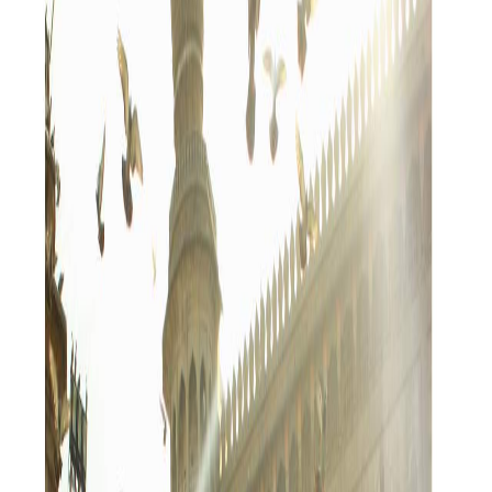
Sejarah
Lensa
Iqtishodia
Sastra
Literasi Umat