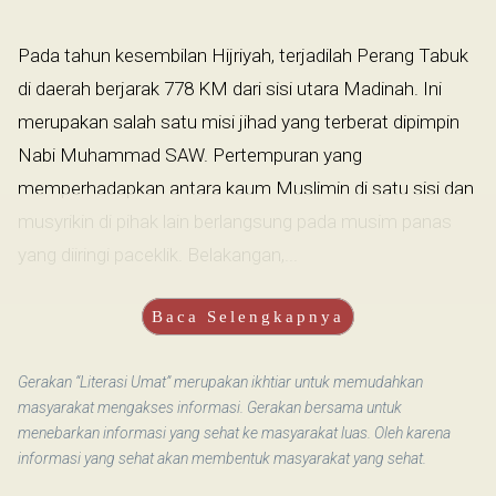
Pada tahun kesembilan Hijriyah, terjadilah Perang Tabuk
di daerah berjarak 778 KM dari sisi utara Madinah. Ini
merupakan salah satu misi jihad yang terberat dipimpin
Nabi Muhammad SAW. Pertempuran yang
memperhadapkan antara kaum Muslimin di satu sisi dan
musyrikin di pihak lain berlangsung pada musim panas
yang diiringi paceklik. Belakangan,...
Baca Selengkapnya
Gerakan “Literasi Umat” merupakan ikhtiar untuk memudahkan
masyarakat mengakses informasi. Gerakan bersama untuk
menebarkan informasi yang sehat ke masyarakat luas. Oleh karena
informasi yang sehat akan membentuk masyarakat yang sehat.