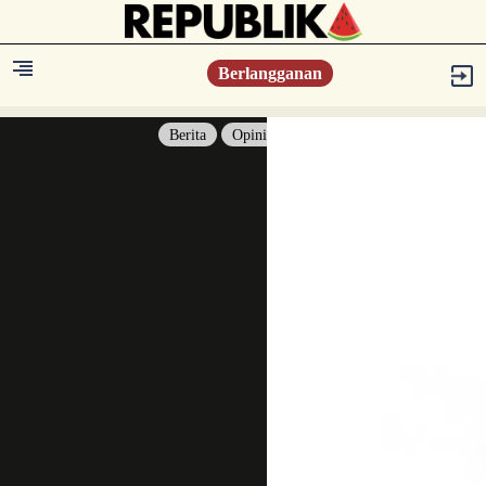
Berlangganan
Berita
Opini
Berita
Islam Digest
Hikmah
Opini
Konsultasi Syariah
Resonansi