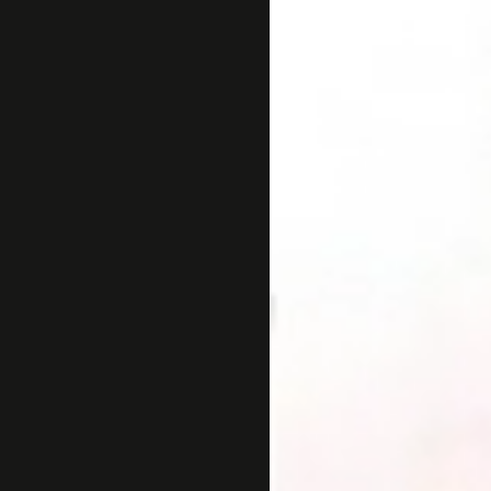
Sejarah
Lensa
Iqtishodia
Sastra
Literasi Umat