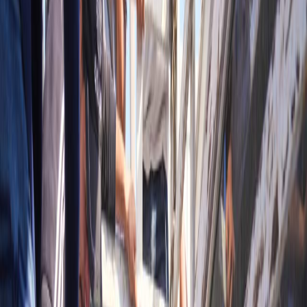
Sejarah
Lensa
Iqtishodia
Sastra
Literasi Umat