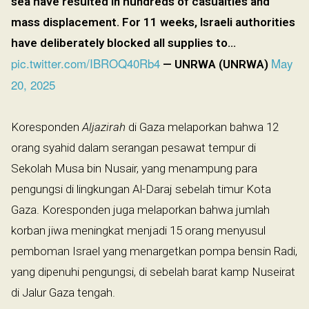
sea have resulted in hundreds of casualties and
mass displacement. For 11 weeks, Israeli authorities
have deliberately blocked all supplies to…
pic.twitter.com/IBROQ40Rb4
May
— UNRWA (UNRWA)
20, 2025
Koresponden
Aljazirah
di Gaza melaporkan bahwa 12
orang syahid dalam serangan pesawat tempur di
Sekolah Musa bin Nusair, yang menampung para
pengungsi di lingkungan Al-Daraj sebelah timur Kota
Gaza. Koresponden juga melaporkan bahwa jumlah
korban jiwa meningkat menjadi 15 orang menyusul
pemboman Israel yang menargetkan pompa bensin Radi,
yang dipenuhi pengungsi, di sebelah barat kamp Nuseirat
di Jalur Gaza tengah.