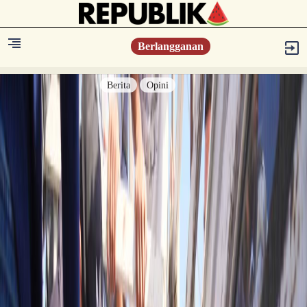
Berlangganan
Berita
Opini
Berita
Islam Digest
Hikmah
Opini
Konsultasi Syariah
Resonansi