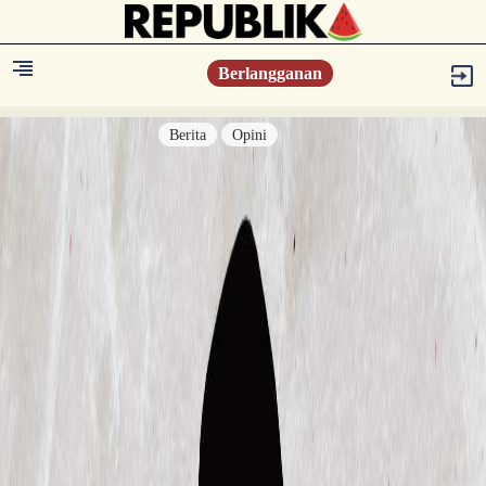
Berlangganan
Berita
Opini
Berita
Islam Digest
Hikmah
Opini
Konsultasi Syariah
Resonansi