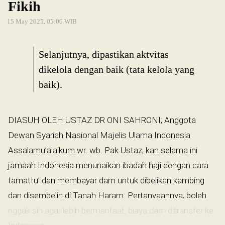
Fikih
15 May 2025, 05:00 WIB
Selanjutnya, dipastikan aktvitas
dikelola dengan baik (tata kelola yang
baik).
DIASUH OLEH USTAZ DR ONI SAHRONI; Anggota
Dewan Syariah Nasional Majelis Ulama Indonesia
Assalamu’alaikum wr. wb. Pak Ustaz, kan selama ini
jamaah Indonesia menunaikan ibadah haji dengan cara
tamattu’ dan membayar dam untuk dibelikan kambing
dan disembelih di Tanah Haram. Pertanyaannya, boleh
nggak sih agar lebih bermanfaat, biaya dam ditransfer ke