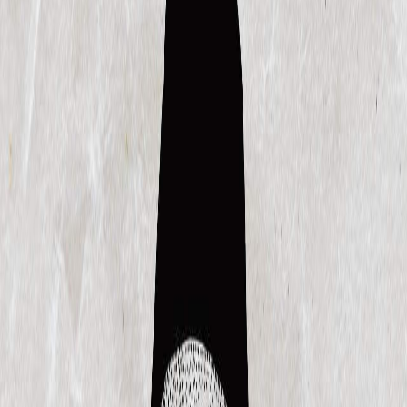
Sejarah
Lensa
Iqtishodia
Sastra
Literasi Umat