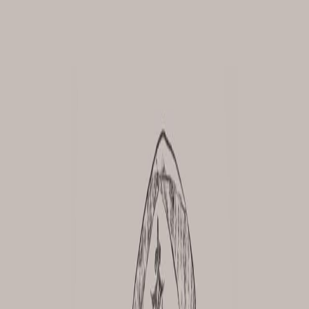
Sejarah
Lensa
Iqtishodia
Sastra
Literasi Umat