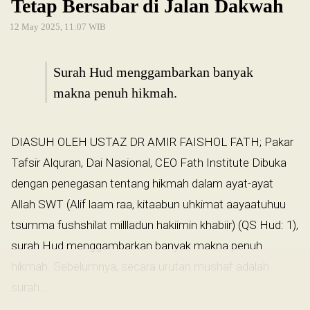
Tetap Bersabar di Jalan Dakwah
12 May 2025, 11:07 WIB
Surah Hud menggambarkan banyak
makna penuh hikmah.
DIASUH OLEH USTAZ DR AMIR FAISHOL FATH; Pakar
Tafsir Alquran, Dai Nasional, CEO Fath Institute Dibuka
dengan penegasan tentang hikmah dalam ayat-ayat
Allah SWT (Alif laam raa, kitaabun uhkimat aayaatuhuu
tsumma fushshilat millladun hakiimin khabiir) (QS Hud: 1),
surah Hud menggambarkan banyak makna penuh
hikmah. Sebelumnya, secara urutan mushaf adalah
surah...