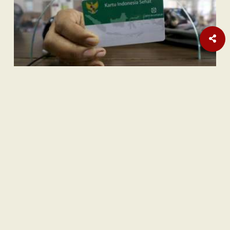
Opini
| Berlangganan
Indonesia sebagai
Middle Power
: Ambisi dan Batasnya