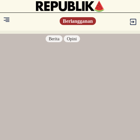
Berlangganan
Berita
Opini
Berita
Islam Digest
Hikmah
Opini
Konsultasi Syariah
Resonansi