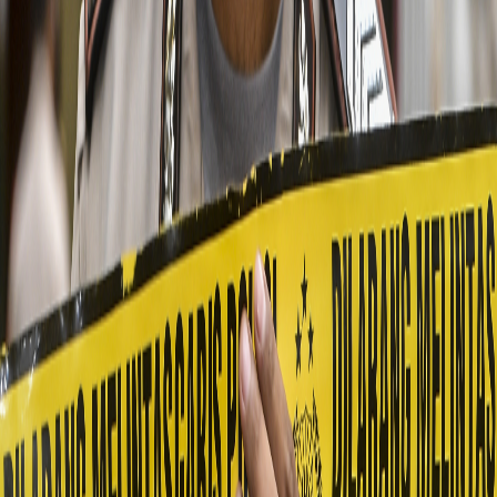
Sejarah
Lensa
Iqtishodia
Sastra
Literasi Umat