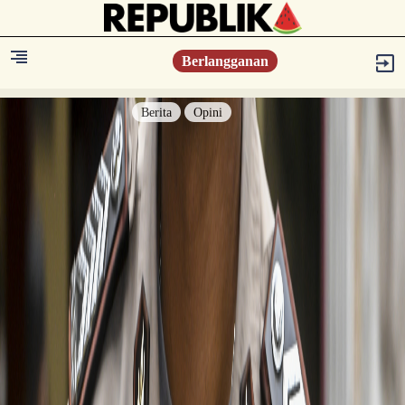
Berlangganan
Berita
Opini
Berita
Islam Digest
Hikmah
Opini
Konsultasi Syariah
Resonansi