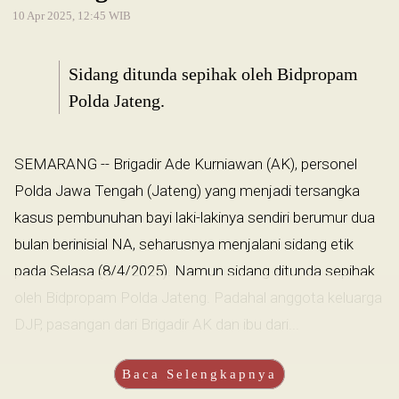
10 Apr 2025, 12:45 WIB
Sidang ditunda sepihak oleh Bidpropam
Polda Jateng.
SEMARANG -- Brigadir Ade Kurniawan (AK), personel
Polda Jawa Tengah (Jateng) yang menjadi tersangka
kasus pembunuhan bayi laki-lakinya sendiri berumur dua
bulan berinisial NA, seharusnya menjalani sidang etik
pada Selasa (8/4/2025). Namun sidang ditunda sepihak
oleh Bidpropam Polda Jateng. Padahal anggota keluarga
DJP, pasangan dari Brigadir AK dan ibu dari...
Baca Selengkapnya