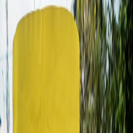
Sejarah
Lensa
Iqtishodia
Sastra
Literasi Umat