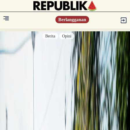
Berlangganan
Berita
Opini
Berita
Islam Digest
Hikmah
Opini
Konsultasi Syariah
Resonansi