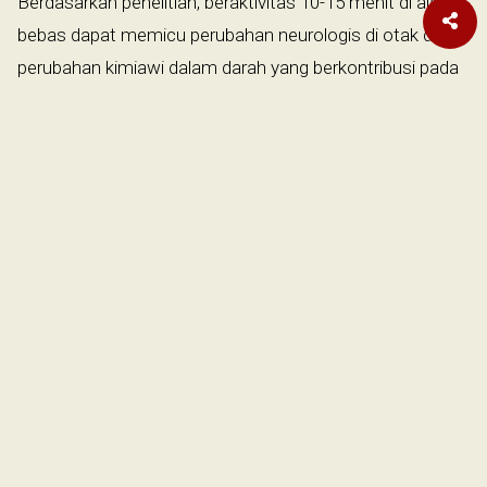
Berdasarkan penelitian, beraktivitas 10-15 menit di alam
bebas dapat memicu perubahan neurologis di otak dan
perubahan kimiawi dalam darah yang berkontribusi pada
pengurangan dan pemulihan stres. Jika tidak bisa keluar
rumah, hadirkan alam di kediaman, seperti merawat
tanaman hias, yang telah terbukti meningkatkan suasana
hati, konsentrasi, dan produktivitas.
Armitage juga menyarankan untuk membangun
kebiasaan yang lebih sehat. Pola makan, olahraga, dan
tidur adalah tiga pilar hidup sehat. Memperbaiki ketiga
faktor itu akan bermanfaat bagi kesehatan fisik dan
mental. Cobalah untuk tidur setidaknya tujuh jam setiap
malam, luangkan waktu 20-30 menit sehari untuk
olahraga, dan terapkan pola makan sehat.