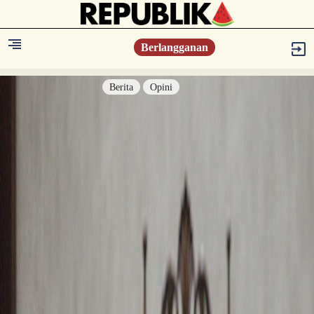
Berlangganan
Berita
Opini
Berita
Islam Digest
Hikmah
Opini
Konsultasi Syariah
Resonansi