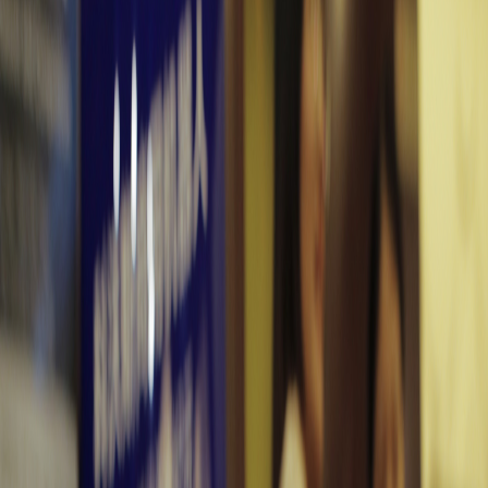
Sejarah
Lensa
Iqtishodia
Sastra
Literasi Umat