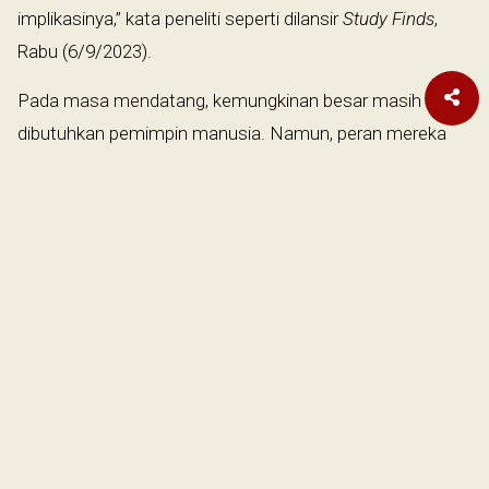
implikasinya,” kata peneliti seperti dilansir
Study Finds
,
Rabu (6/9/2023).
Pada masa mendatang, kemungkinan besar masih
dibutuhkan pemimpin manusia. Namun, peran mereka
mungkin akan bergeser untuk mengawasi sistem AI
yang memimpin manusia lainnya.
Para pemimpin manusia ini akan menetapkan pedoman
perilaku AI. Dan mengingat pesatnya kemajuan teknologi
AI, sangat penting untuk menetapkan pedoman ini lebih
cepat.