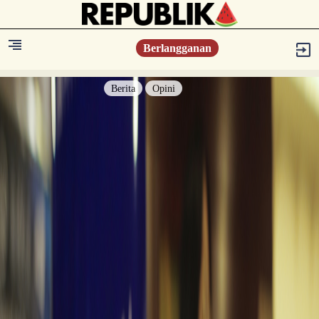
Berlangganan
Berita
Opini
Berita
Islam Digest
Hikmah
Opini
Konsultasi Syariah
Resonansi