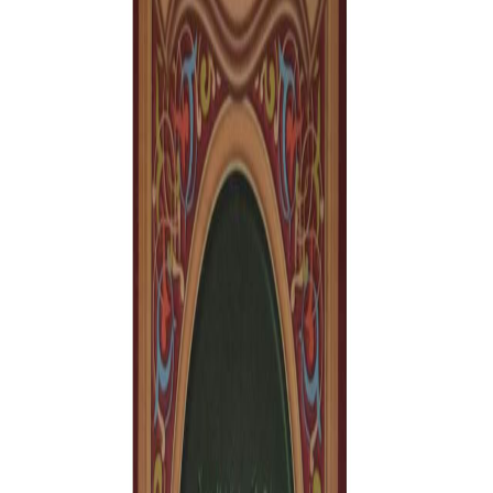
Sejarah
Lensa
Iqtishodia
Sastra
Literasi Umat