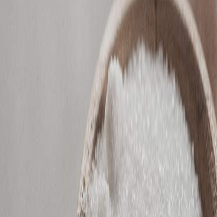
Sejarah
Lensa
Iqtishodia
Sastra
Literasi Umat