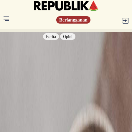
Berlangganan
Berita
Opini
Berita
Islam Digest
Hikmah
Opini
Konsultasi Syariah
Resonansi