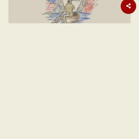
Internasional
Laporan Habisnya Amunisi AS Terus Bermunculan