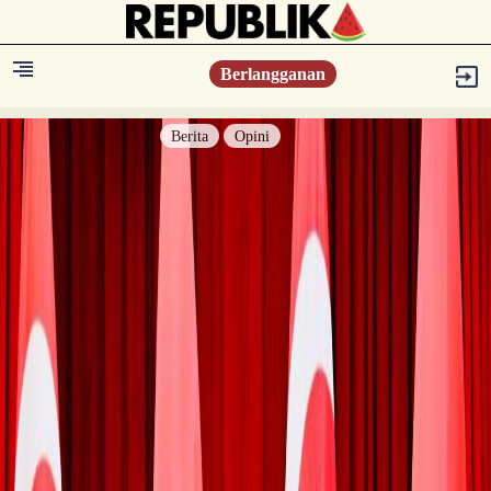
Berlangganan
Berita
Opini
Berita
Islam Digest
Hikmah
Opini
Konsultasi Syariah
Resonansi