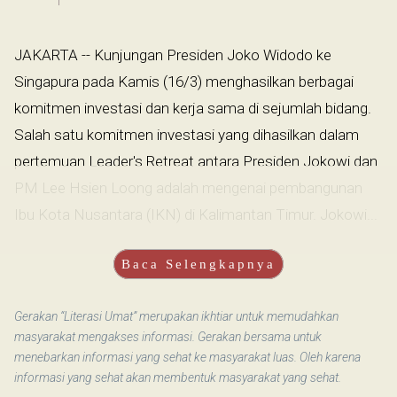
JAKARTA -- Kunjungan Presiden Joko Widodo ke
Singapura pada Kamis (16/3) menghasilkan berbagai
komitmen investasi dan kerja sama di sejumlah bidang.
Salah satu komitmen investasi yang dihasilkan dalam
pertemuan Leader's Retreat antara Presiden Jokowi dan
PM Lee Hsien Loong adalah mengenai pembangunan
Ibu Kota Nusantara (IKN) di Kalimantan Timur. Jokowi...
Baca Selengkapnya
Gerakan “Literasi Umat” merupakan ikhtiar untuk memudahkan
masyarakat mengakses informasi. Gerakan bersama untuk
menebarkan informasi yang sehat ke masyarakat luas. Oleh karena
informasi yang sehat akan membentuk masyarakat yang sehat.