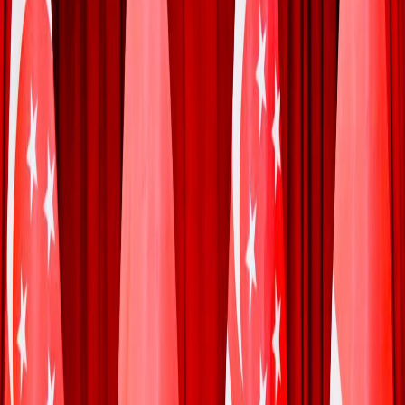
Sejarah
Lensa
Iqtishodia
Sastra
Literasi Umat