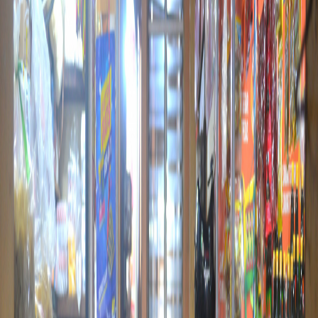
Sejarah
Lensa
Iqtishodia
Sastra
Literasi Umat