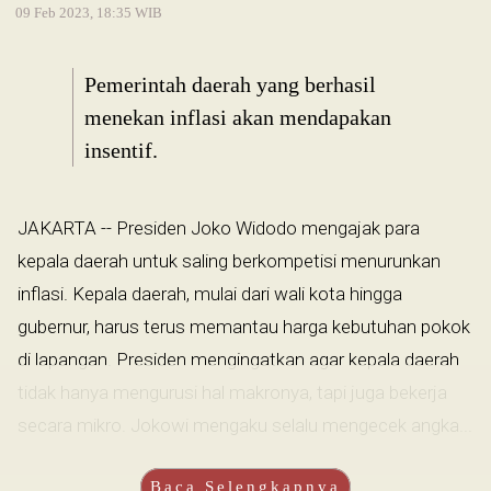
09 Feb 2023, 18:35 WIB
Pemerintah daerah yang berhasil
menekan inflasi akan mendapakan
insentif.
JAKARTA -- Presiden Joko Widodo mengajak para
kepala daerah untuk saling berkompetisi menurunkan
inflasi. Kepala daerah, mulai dari wali kota hingga
gubernur, harus terus memantau harga kebutuhan pokok
di lapangan. Presiden mengingatkan agar kepala daerah
tidak hanya mengurusi hal makronya, tapi juga bekerja
secara mikro. Jokowi mengaku selalu mengecek angka...
Baca Selengkapnya