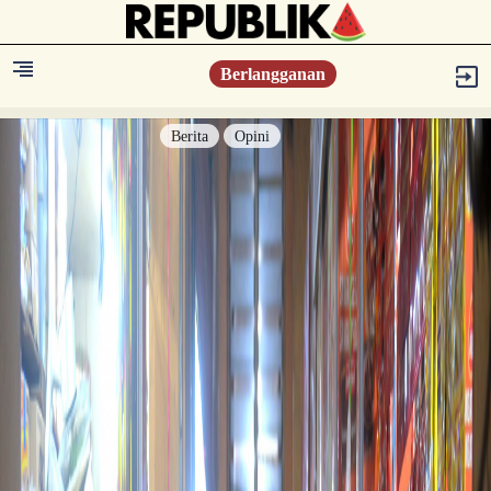
Berlangganan
Berita
Opini
Berita
Islam Digest
Hikmah
Opini
Konsultasi Syariah
Resonansi