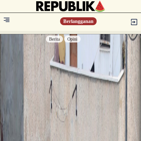
Berlangganan
Berita
Opini
Berita
Islam Digest
Hikmah
Opini
Konsultasi Syariah
Resonansi