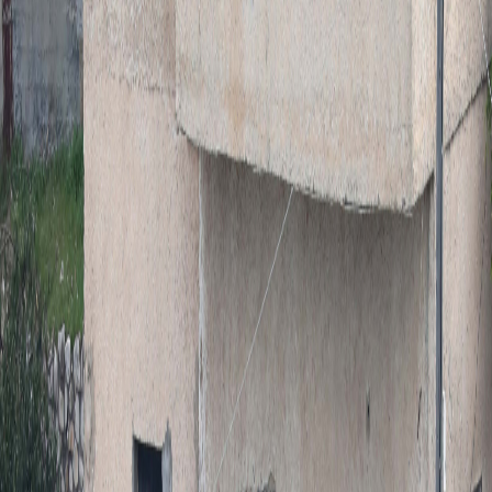
Sejarah
Lensa
Iqtishodia
Sastra
Literasi Umat