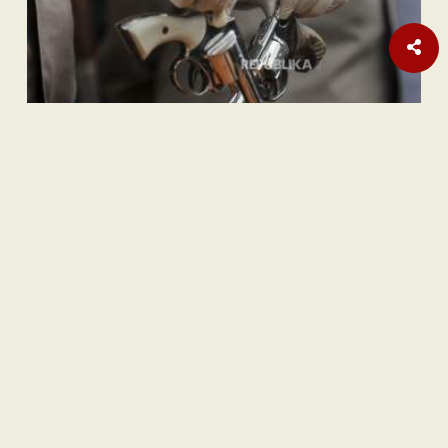
Internasional
Pembebasan Al-Aqsa Syaratkan Persatuan Negara Muslim