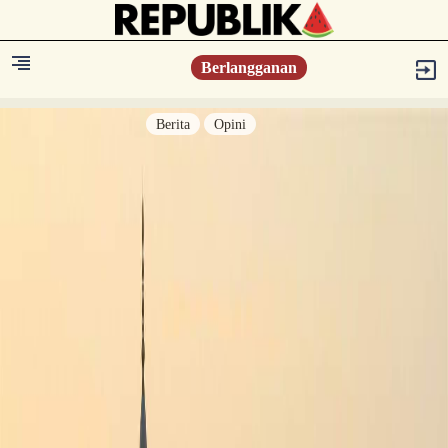
Berlangganan
Berita
Opini
Berita
Islam Digest
Hikmah
Opini
Konsultasi Syariah
Resonansi