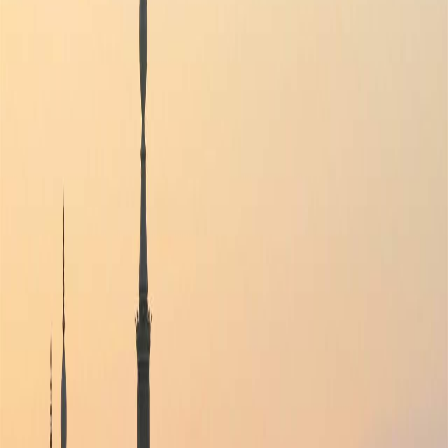
Sejarah
Lensa
Iqtishodia
Sastra
Literasi Umat