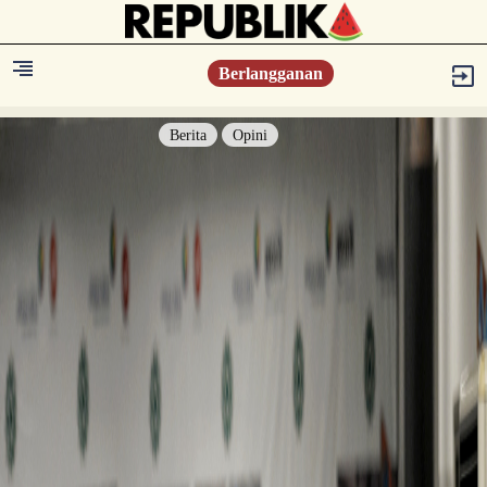
Berlangganan
Berita
Opini
Berita
Islam Digest
Hikmah
Opini
Konsultasi Syariah
Resonansi