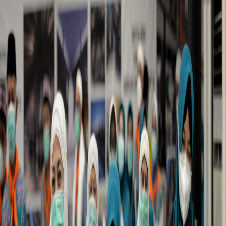
Sejarah
Lensa
Iqtishodia
Sastra
Literasi Umat