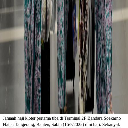
Jamaah haji kloter pertama tiba di Terminal 2F Bandara Soekarno
Hatta, Tangerang, Banten, Sabtu (16/7/2022) dini hari. Sebanyak