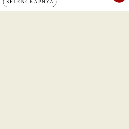
SELENGKAPNYA
TERBARU
Nasional
Era AI Makin Cepat, Burhanuddin Abdullah Ingatkan
Pelajaran dari Reformasi Perbankan