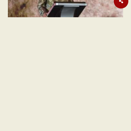
Sastra
Hujan Teralhir
Sastra