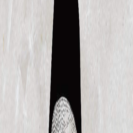
Sejarah
Lensa
Iqtishodia
Sastra
Literasi Umat