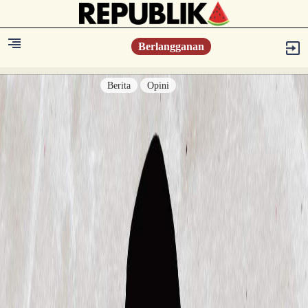
Berlangganan
Berita
Opini
Berita
Islam Digest
Hikmah
Opini
Konsultasi Syariah
Resonansi