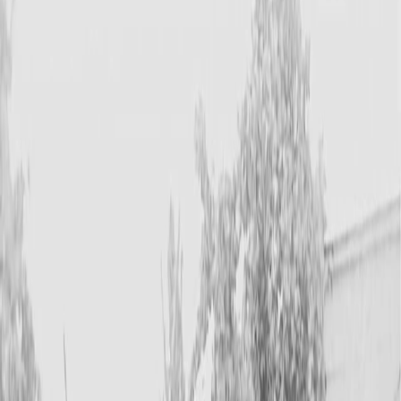
Sejarah
Lensa
Iqtishodia
Sastra
Literasi Umat