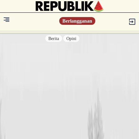
Berlangganan
Berita
Opini
Berita
Islam Digest
Hikmah
Opini
Konsultasi Syariah
Resonansi