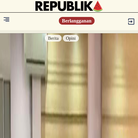
Berlangganan
Berita
Opini
Berita
Islam Digest
Hikmah
Opini
Konsultasi Syariah
Resonansi