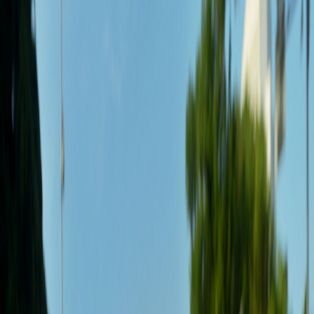
Sejarah
Lensa
Iqtishodia
Sastra
Literasi Umat