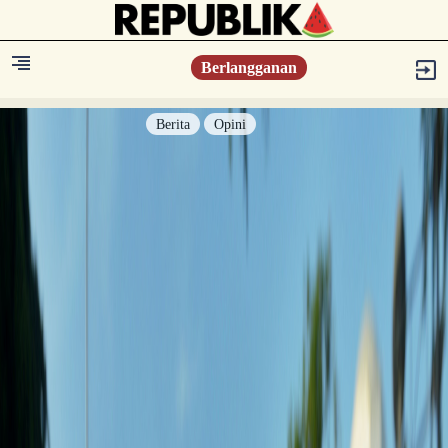
Berlangganan
Berita
Opini
Berita
Islam Digest
Hikmah
Opini
Konsultasi Syariah
Resonansi