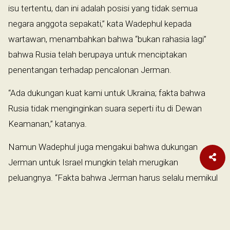
isu tertentu, dan ini adalah posisi yang tidak semua
negara anggota sepakati,” kata Wadephul kepada
wartawan, menambahkan bahwa “bukan rahasia lagi”
bahwa Rusia telah berupaya untuk menciptakan
penentangan terhadap pencalonan Jerman.
“Ada dukungan kuat kami untuk Ukraina; fakta bahwa
Rusia tidak menginginkan suara seperti itu di Dewan
Keamanan,” katanya.
Namun Wadephul juga mengakui bahwa dukungan
Jerman untuk Israel mungkin telah merugikan
peluangnya. “Fakta bahwa Jerman harus selalu memikul
tanggung jawab khusus untuk Israel dalam konflik Timur
Tengah mungkin juga telah mengurangi suara,” katanya,
merujuk pada dukungan Jerman terhadap Israel di