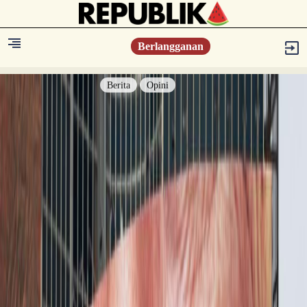
Berlangganan
Berita
Opini
Berita
Islam Digest
Hikmah
Opini
Konsultasi Syariah
Resonansi