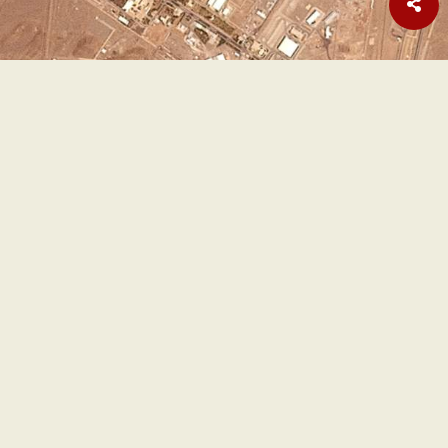
Para pejabat Iran mengonfirmasi bahwa negosiasi
sedang berlangsung dan beberapa kemajuan telah
dicapai.
Perjanjian tersebut mencakup peta jalan untuk
⁠mengakhiri perang di semua lini, kantor berita semi-resmi
Iran,
Tasnim
, melaporkan, dan AS melepaskan ‌sanksi
terhadap minyak Iran selama negosiasi.
Namun sumber Iran mengatakan kepada Ali Hashem
dari Al Jazeera bahwa “ada tanda-tanda kemunduran AS