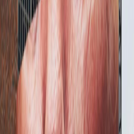
Sejarah
Lensa
Iqtishodia
Sastra
Literasi Umat