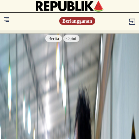
Berlangganan
Berita
Opini
Berita
Islam Digest
Hikmah
Opini
Konsultasi Syariah
Resonansi