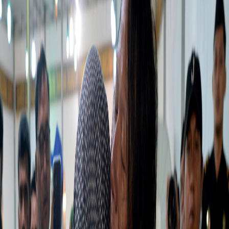
Sejarah
Lensa
Iqtishodia
Sastra
Literasi Umat