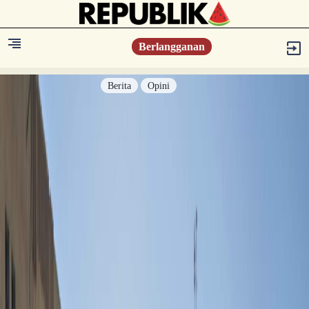
Berlangganan
Berita
Opini
Berita
Islam Digest
Hikmah
Opini
Konsultasi Syariah
Resonansi