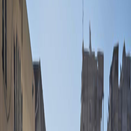
Sejarah
Lensa
Iqtishodia
Sastra
Literasi Umat