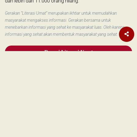
dan lebih dari 11.000 orang hilang.
Gerakan “Literasi Umat” merupakan ikhtiar untuk memudahkan
masyarakat mengakses informasi. Gerakan bersama untuk
menebarkan informasi yang sehat ke masyarakat luas. Oleh karena
informasi yang sehat akan membentuk masyarakat yang sehat.
Donasi Literasi Umat
Terkait
Setelah Hancurkan Semua
Gedung di Gaza, Israel Sasar