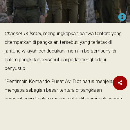
Channel 14 Israel
, mengungkapkan bahwa tentara yang
ditempatkan di pangkalan tersebut, yang terletak di
jantung wilayah pendudukan, memilih bersembunyi di
dalam pangkalan tersebut daripada menghadapi
penyusup.
"Pemimpin Komando Pusat Avi Blot harus menjelaskan
mengapa sebagian besar tentara di pangkalan
bersembunyi di dalam ruangan alih-alih bertindak seperti
yang diharapkan dari personel militer dan terlibat
langsung," tulis media tersebut, pada Senin.
Channel 14 Israel
menggambarkan insiden tersebut