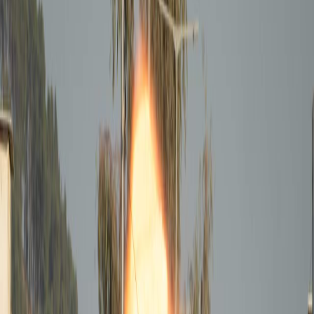
Sejarah
Lensa
Iqtishodia
Sastra
Literasi Umat