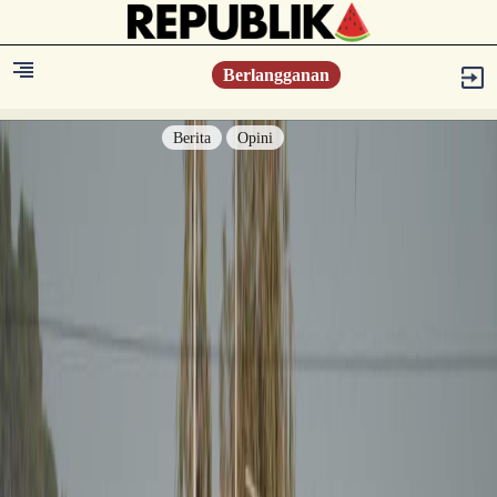
Berlangganan
Berita
Opini
Berita
Islam Digest
Hikmah
Opini
Konsultasi Syariah
Resonansi