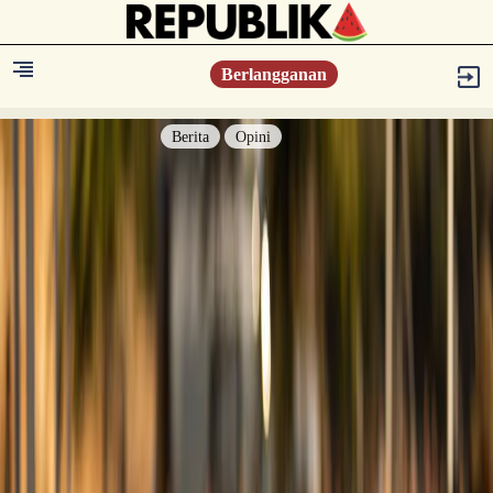
Berlangganan
Berita
Opini
Berita
Islam Digest
Hikmah
Opini
Konsultasi Syariah
Resonansi