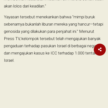
akan lolos dari keadilan."
Yayasan tersebut menekankan bahwa "mimpi buruk
sebenarnya bukanlah liburan mereka yang hancur—tetapi
genosida yang dilakukan para penjahat ini." Menurut
Press TV, kelompok tersebut telah mengajukan banyak
pengaduan terhadap pasukan Israel di berbagai negara
dan mengajukan kasus ke ICC terhadap 1.000 tentara
Israel.
Yayasan tersebut menyandang nama Hind Rajab,
seorang gadis berusia lima tahun yang jadi simbol pedih
penderitaan Gaza. Hind sedang bepergian bersama
pamannya, istrinya, dan ketiga anak mereka pada tanggal
29 Januari, melarikan diri dari lingkungan Tel al-Hawa di
Kota Gaza, ketika kendaraan mereka menjadi sasaran