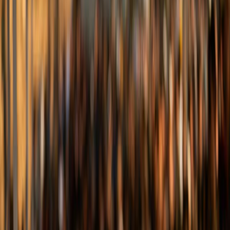
Sejarah
Lensa
Iqtishodia
Sastra
Literasi Umat