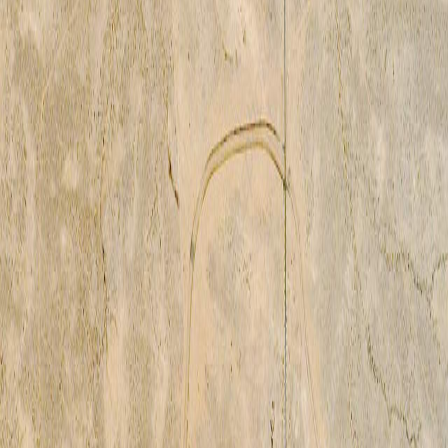
Sejarah
Lensa
Iqtishodia
Sastra
Literasi Umat