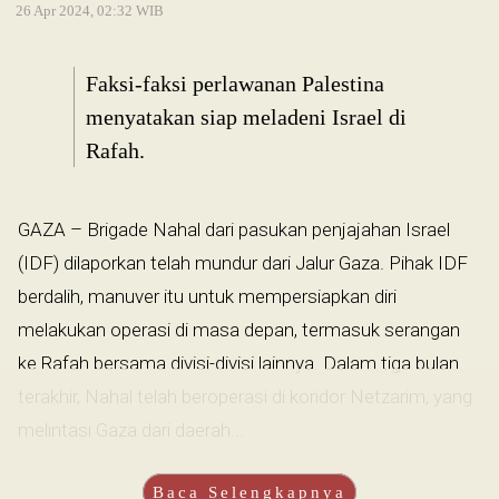
26 Apr 2024, 02:32 WIB
Faksi-faksi perlawanan Palestina
menyatakan siap meladeni Israel di
Rafah.
GAZA – Brigade Nahal dari pasukan penjajahan Israel
(IDF) dilaporkan telah mundur dari Jalur Gaza. Pihak IDF
berdalih, manuver itu untuk mempersiapkan diri
melakukan operasi di masa depan, termasuk serangan
ke Rafah bersama divisi-divisi lainnya. Dalam tiga bulan
terakhir, Nahal telah beroperasi di koridor Netzarim, yang
melintasi Gaza dari daerah...
Baca Selengkapnya