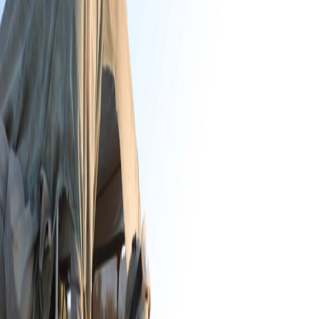
Sejarah
Lensa
Iqtishodia
Sastra
Literasi Umat