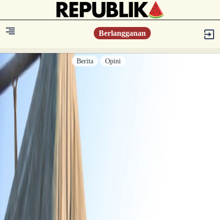
Berlangganan
Berita
Opini
Berita
Islam Digest
Hikmah
Opini
Konsultasi Syariah
Resonansi