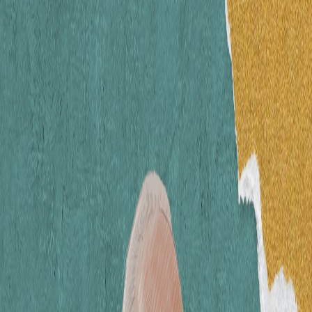
Sejarah
Lensa
Iqtishodia
Sastra
Literasi Umat