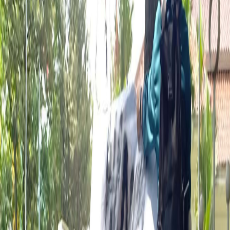
Sejarah
Lensa
Iqtishodia
Sastra
Literasi Umat