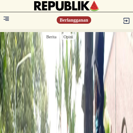
Berlangganan
Berita
Opini
Berita
Islam Digest
Hikmah
Opini
Konsultasi Syariah
Resonansi