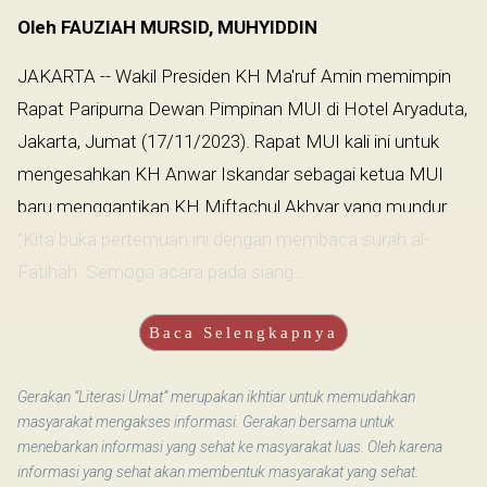
Oleh FAUZIAH MURSID, MUHYIDDIN
JAKARTA -- Wakil Presiden KH Ma'ruf Amin memimpin
Rapat Paripurna Dewan Pimpinan MUI di Hotel Aryaduta,
Jakarta, Jumat (17/11/2023). Rapat MUI kali ini untuk
mengesahkan KH Anwar Iskandar sebagai ketua MUI
baru menggantikan KH Miftachul Akhyar yang mundur.
"Kita buka pertemuan ini dengan membaca surah al-
Fatihah. Semoga acara pada siang...
Baca Selengkapnya
Gerakan “Literasi Umat” merupakan ikhtiar untuk memudahkan
masyarakat mengakses informasi. Gerakan bersama untuk
menebarkan informasi yang sehat ke masyarakat luas. Oleh karena
informasi yang sehat akan membentuk masyarakat yang sehat.