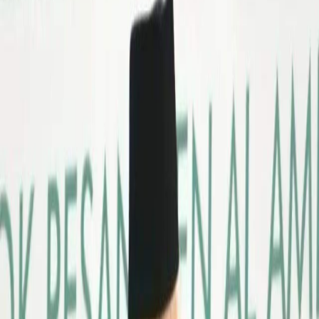
Sejarah
Lensa
Iqtishodia
Sastra
Literasi Umat