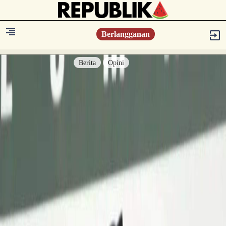
Berlangganan
Berita
Opini
Berita
Islam Digest
Hikmah
Opini
Konsultasi Syariah
Resonansi