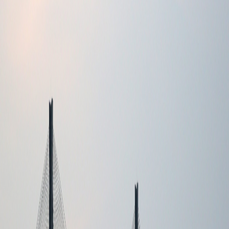
Sejarah
Lensa
Iqtishodia
Sastra
Literasi Umat