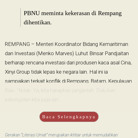
PBNU meminta kekerasan di Rempang
dihentikan.
REMPANG – Menteri Koordinator Bidang Kemaritiman
dan Investasi (Menko Marves) Luhut Binsar Pandjaitan
berharap rencana investasi dari produsen kaca asal Cina,
Xinyi Group tidak lepas ke negara lain. Hal ini ia
sampaikan terkait konflik di Rempang, Batam, Kepulauan
Riau. "Ndak. Ya, kita harapkan janganlah. Dulu kan
kekonyolan kita juga lari...
Baca Selengkapnya
Gerakan “Literasi Umat” merupakan ikhtiar untuk memudahkan