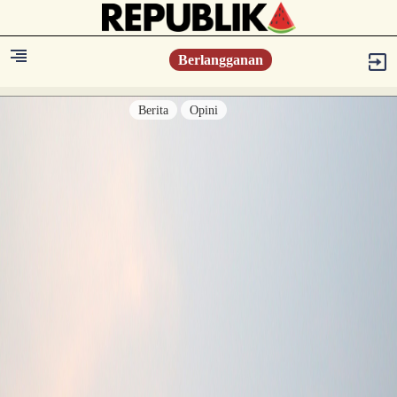
Berlangganan
Berita
Opini
Berita
Islam Digest
Hikmah
Opini
Konsultasi Syariah
Resonansi