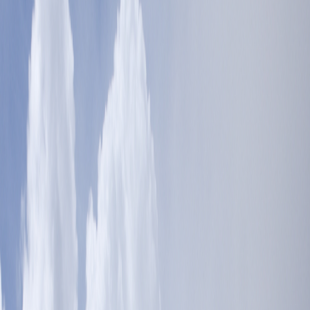
Sejarah
Lensa
Iqtishodia
Sastra
Literasi Umat