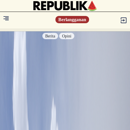
Berlangganan
Berita
Opini
Berita
Islam Digest
Hikmah
Opini
Konsultasi Syariah
Resonansi