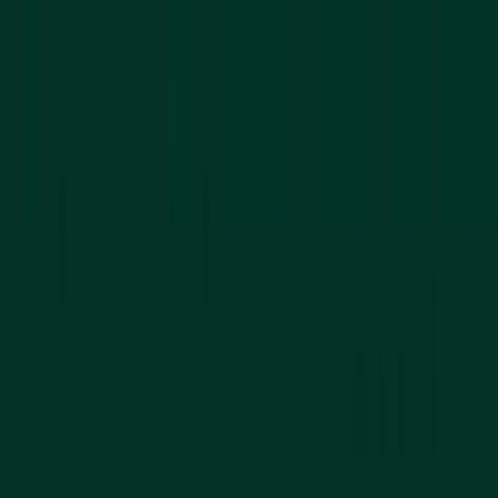
Sejarah
Lensa
Iqtishodia
Sastra
Literasi Umat