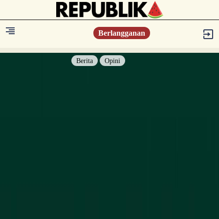
Berlangganan
Berita
Opini
Berita
Islam Digest
Hikmah
Opini
Konsultasi Syariah
Resonansi