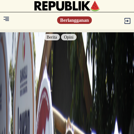
Berlangganan
Berita
Opini
Berita
Islam Digest
Hikmah
Opini
Konsultasi Syariah
Resonansi