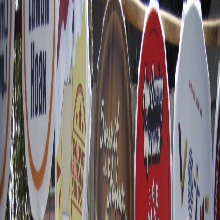
Sejarah
Lensa
Iqtishodia
Sastra
Literasi Umat