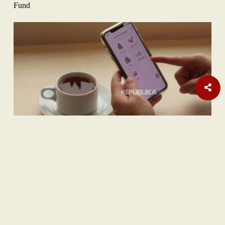
Fund
Nasional
| Berlangganan
Teka-teki Ratusan Senjata Api di Sekolah Swasta Jaksel