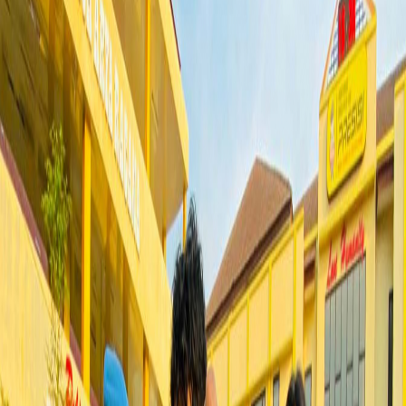
Sejarah
Lensa
Iqtishodia
Sastra
Literasi Umat