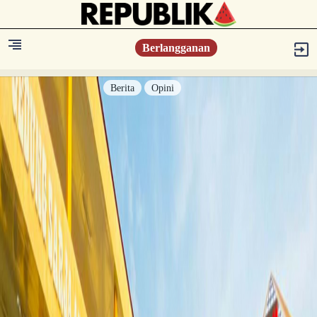
Berlangganan
Berita
Opini
Berita
Islam Digest
Hikmah
Opini
Konsultasi Syariah
Resonansi