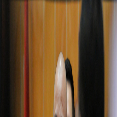
Sejarah
Lensa
Iqtishodia
Sastra
Literasi Umat