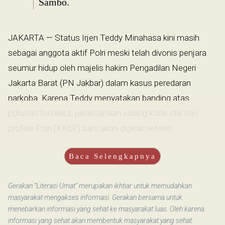
Sambo.
JAKARTA — Status Irjen Teddy Minahasa kini masih
sebagai anggota aktif Polri meski telah divonis penjara
seumur hidup oleh majelis hakim Pengadilan Negeri
Jakarta Barat (PN Jakbar) dalam kasus peredaran
narkoba. Karena Teddy menyatakan banding atas
putusan tersebut, pelaksanaan sidang kode etik dan
profesi Polri (KKEP) baru akan digelar setelah...
Baca Selengkapnya
Gerakan “Literasi Umat” merupakan ikhtiar untuk memudahkan
masyarakat mengakses informasi. Gerakan bersama untuk
menebarkan informasi yang sehat ke masyarakat luas. Oleh karena
informasi yang sehat akan membentuk masyarakat yang sehat.