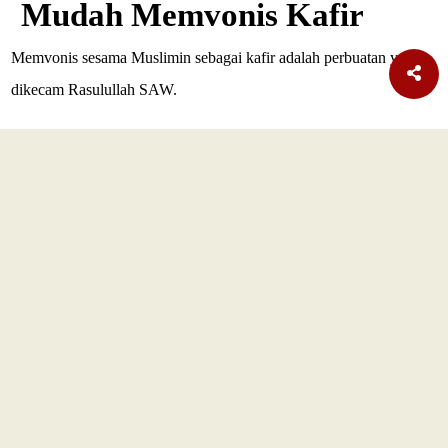
Mudah Memvonis Kafir
Memvonis sesama Muslimin sebagai kafir adalah perbuatan yang
dikecam Rasulullah SAW.
SELENGKAPNYA
TERBARU
Nasional
Era AI Makin Cepat, Burhanuddin Abdullah Ingatkan
Pelajaran dari Reformasi Perbankan