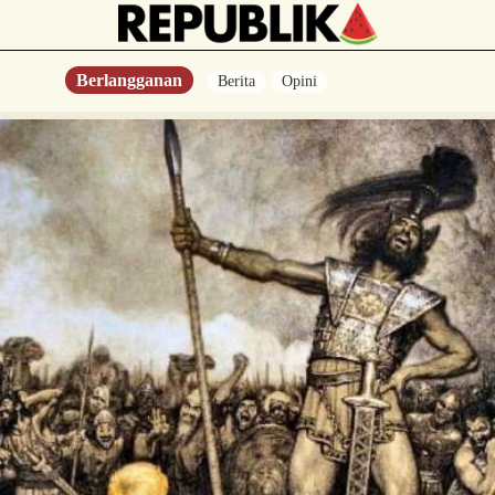
Berlangganan
Berita
Opini