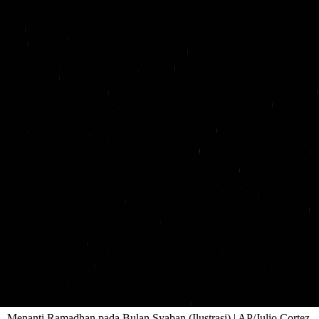
Menanti Ramadhan pada Bulan Syaban (Ilustrasi) | AP/Julio Cortez