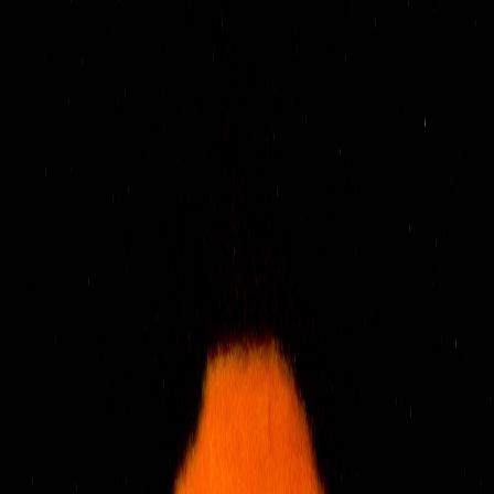
Sejarah
Lensa
Iqtishodia
Sastra
Literasi Umat