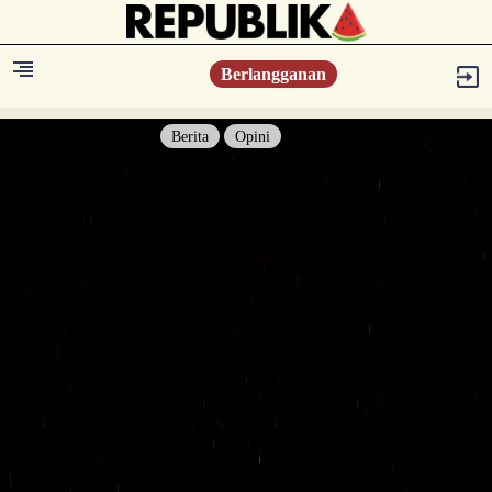
Berlangganan
Berita
Opini
Berita
Islam Digest
Hikmah
Opini
Konsultasi Syariah
Resonansi