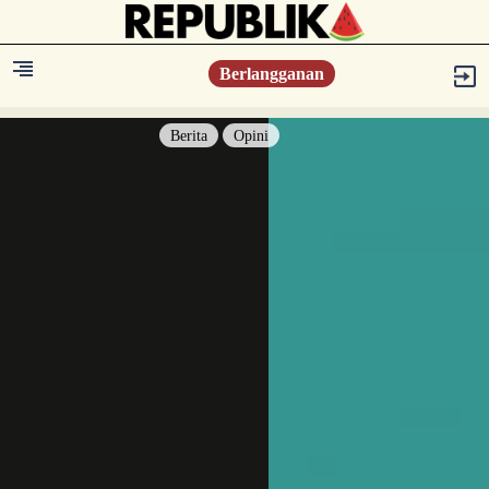
Berlangganan
Berita
Opini
Berita
Islam Digest
Hikmah
Opini
Konsultasi Syariah
Resonansi