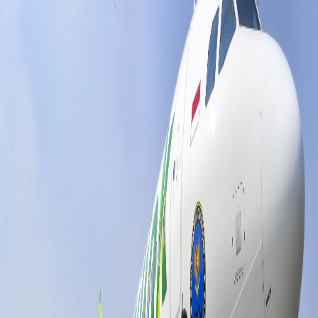
Sejarah
Lensa
Iqtishodia
Sastra
Literasi Umat