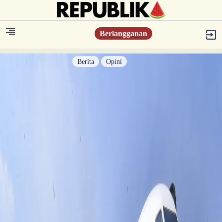
Berlangganan
Berita
Opini
Berita
Islam Digest
Hikmah
Opini
Konsultasi Syariah
Resonansi