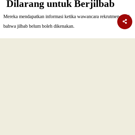
Dilarang untuk Berjilbab
Mereka mendapatkan informasi ketika wawancara rekrutmen awal
bahwa jilbab belum boleh dikenakan.
SELENGKAPNYA
TERBARU
Nasional
Era AI Makin Cepat, Burhanuddin Abdullah Ingatkan
Pelajaran dari Reformasi Perbankan