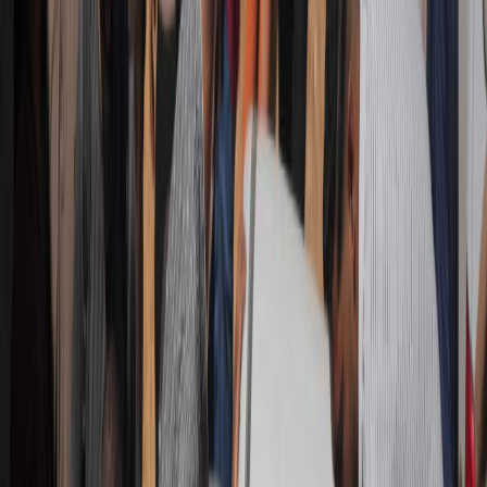
Sejarah
Lensa
Iqtishodia
Sastra
Literasi Umat