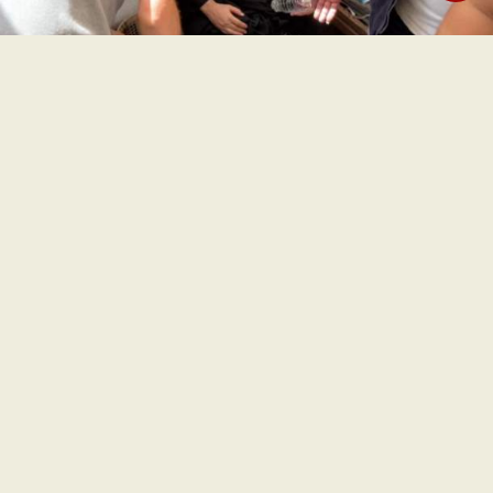
Paus Leo juga telah menghubungi anggota jemaat
setiap malam untuk memeriksa kesejahteraan mereka
yang berlindung di sana. Ketika ditanya tentang insiden
tersebut, Caroline Levitt, sekretaris pers Gedung Putih,
mengatakan bahwa Presiden AS Donald Trump tidak
senang ketika mendengar apa yang terjadi.
Namun, ini bukanlah insiden yang terisolasi. Faktanya,
militer Israel telah menargetkan setidaknya enam gereja
di Gaza sejak 7 Oktober 2023, dengan menggunakan
amunisi berpemandu presisi.