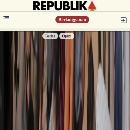
Berlangganan
Berita
Opini
Berita
Islam Digest
Hikmah
Opini
Konsultasi Syariah
Resonansi