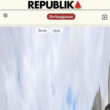
Berlangganan
Berita
Opini
Berita
Islam Digest
Hikmah
Opini
Konsultasi Syariah
Resonansi