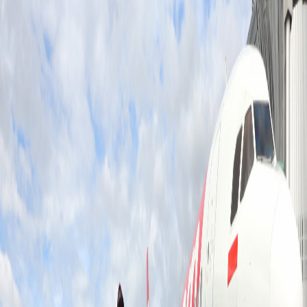
Sejarah
Lensa
Iqtishodia
Sastra
Literasi Umat